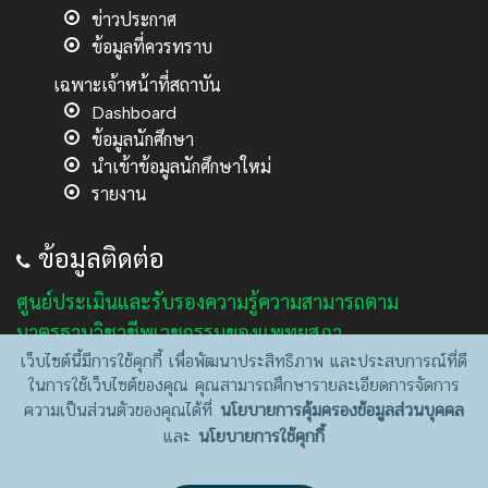
ข่าวประกาศ
ข้อมูลที่ควรทราบ
เฉพาะเจ้าหน้าที่สถาบัน
Dashboard
ข้อมูลนักศึกษา
นำเข้าข้อมูลนักศึกษาใหม่
รายงาน
ข้อมูลติดต่อ
ศูนย์ประเมินและรับรองความรู้ความสามารถตาม
มาตรฐานวิชาชีพเวชกรรมของแพทยสภา
เว็บไซต์นี้มีการใช้คุกกี้ เพื่อพัฒนาประสิทธิภาพ และประสบการณ์ที่ดี
Center for Medical Competency Assessment (CMA)
ในการใช้เว็บไซต์ของคุณ คุณสามารถศึกษารายละเอียดการจัดการ
อาคารมหิตลาธิเบศร ชั้น 4 กระทรวงสาธารณสุข
ความเป็นส่วนตัวของคุณได้ที่
นโยบายการคุ้มครองข้อมูลส่วนบุคคล
เลขที่ 88/19 ซอยสาธารณสุข 8 ถนนติวานนท์
และ
นโยบายการใช้คุกกี้
ตำบลตลาดขวัญ อำเภอเมืองนนทบุรี จังหวัดนนทบุรี 11000
โทรศัพท์/โทรสาร: 02-5910045 และ 095-4976285