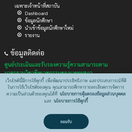
เฉพาะเจ้าหน้าที่สถาบัน
Dashboard
ข้อมูลนักศึกษา
นำเข้าข้อมูลนักศึกษาใหม่
รายงาน
ข้อมูลติดต่อ
ศูนย์ประเมินและรับรองความรู้ความสามารถตาม
มาตรฐานวิชาชีพเวชกรรมของแพทยสภา
เว็บไซต์นี้มีการใช้คุกกี้ เพื่อพัฒนาประสิทธิภาพ และประสบการณ์ที่ดี
Center for Medical Competency Assessment (CMA)
ในการใช้เว็บไซต์ของคุณ คุณสามารถศึกษารายละเอียดการจัดการ
อาคารมหิตลาธิเบศร ชั้น 4 กระทรวงสาธารณสุข
ความเป็นส่วนตัวของคุณได้ที่
นโยบายการคุ้มครองข้อมูลส่วนบุคคล
เลขที่ 88/19 ซอยสาธารณสุข 8 ถนนติวานนท์
และ
นโยบายการใช้คุกกี้
ตำบลตลาดขวัญ อำเภอเมืองนนทบุรี จังหวัดนนทบุรี 11000
โทรศัพท์/โทรสาร: 02-5910045 และ 095-4976285
E-mail :
cma@cmathai.org
ยอมรับ