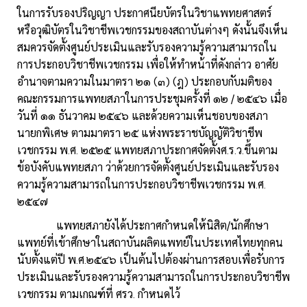
ในการรับรองปริญญา ประกาศนียบัตรในวิชาแพทยศาสตร์
หรือวุฒิบัตรในวิชาชีพเวชกรรมของสถาบันต่างๆ ดังนั้นจึงเห็น
สมควรจัดตั้งศูนย์ประเมินและรับรองความรู้ความสามารถใน
การประกอบวิชาชีพเวชกรรม เพื่อให้ทำหน้าที่ดังกล่าว อาศัย
อำนาจตามความในมาตรา ๒๑ (๓) (ฎ) ประกอบกับมติของ
คณะกรรมการแพทยสภาในการประชุมครั้งที่ ๑๒ / ๒๕๔๖ เมื่อ
วันที่ ๑๑ ธันวาคม ๒๕๔๖ และด้วยความเห็นชอบของสภา
นายกพิเศษ ตามมาตรา ๒๕ แห่งพระราชบัญญัติวิชาชีพ
เวชกรรม พ.ศ. ๒๕๒๕ แพทยสภาประกาศจัดตั้งศ.ร.ว.ขึ้นตาม
ข้อบังคับแพทยสภา ว่าด้วยการจัดตั้งศูนย์ประเมินและรับรอง
ความรู้ความสามารถในการประกอบวิชาชีพเวชกรรม พ.ศ.
๒๕๔๗
แพทยสภายังได้ประกาศกำหนดให้นิสิต/นักศึกษา
แพทย์ที่เข้าศึกษาในสถาบันผลิตแพทย์ในประเทศไทยทุกคน
นับตั้งแต่ปี พ.ศ.๒๕๔๖ เป็นต้นไปต้องผ่านการสอบเพื่อรับการ
ประเมินและรับรองความรู้ความสามารถในการประกอบวิชาชีพ
เวชกรรม ตามเกณฑ์ที่ ศรว. กำหนดไว้